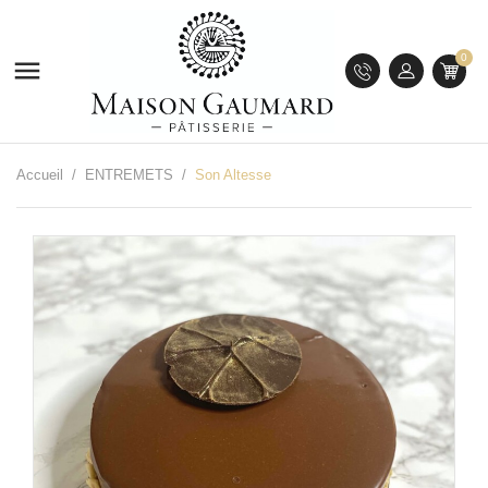
0

Accueil
ENTREMETS
Son Altesse